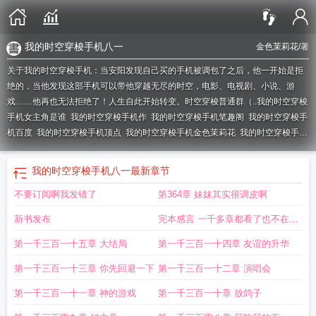
我的时空穿梭手机八一
金色茉莉花
/著
关于我的时空穿梭手机：当安阳发现自己买的手机被调包了之后，他一开始是拒
绝的，当他发现这部手机可以带他穿越无尽的时空，电影、电视剧、小说、游
戏……他再也无法拒绝了！人生自此开始转变。时空穿梭普通群（..
我的时空穿梭
手机女主角是谁
我的时空穿梭手机作
我的时空穿梭手机笔趣阁
我的时空穿梭手
机百度
我的时空穿梭手机顶点
我的时空穿梭手机金色茉莉花
我的时空穿梭手机
无弹窗
我的时空穿梭手机TXT八零
我的时空穿梭手机TXT精校
我的时空穿梭手
机女主
我的时空穿梭手机免费阅读
我的时空穿梭手机百度百科
我的时空穿梭手
我的时空穿梭手机八一
最新章节
机无防盗章节
我的时空穿梭手机全文免费阅读
我的时空穿梭手机txt
我的时空穿
不要订阅啊我发错了
第364章 妹妹其实很调皮啊
梭手机 金色茉莉花
我的时空穿梭手机 最新章节 无弹窗
我的时空穿梭手机百
科
我的时空穿梭手机女主有哪些
我的时空穿梭手机TXT
我的时空穿梭手机在线
新书发布
完本感言 一千多章都看了也不在乎
观看
无限空间
我的时空穿梭手机TXT免费
我的时空穿梭手机无错版
我的时空
穿梭手机精校版
我的时空穿梭手机完整版
这一点吧
我的时空穿梭手机无删减
我的时空穿
第一千三百一十五章 大结局
第一千三百一十四章 友谊的升华
梭手机精校
我的时空穿梭手机txt精校版
我的时空穿梭手机几个女主
我的时空穿
第一千三百一十三章 你先回避一下
第一千三百一十二章 演唱会
梭手机免费观看
我的时空穿梭手机在线阅读
我的时空穿梭手机加料版
我的时空
穿梭手机八一
我的时空穿梭手机起点
我的时空穿梭手机评论
我的时空穿梭手机
第一千三百一十一章 神的游戏
第一千三百一十章 放鸽子
无防盗
我的时空穿梭手机好看吗
我的时空旅舍
我的时空穿梭手机有几个女主