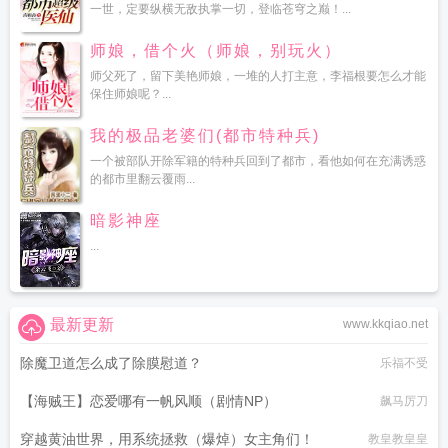
一世，定要纵横无敌执掌一切，登临苍穹之巅！...
师娘，借个火（师娘，别玩火）
师父死了，留下美艳师娘，一堆的人打主意，李福根要怎么才能
保住师娘呢？...
我的极品老婆们(都市特种兵)
一个被部队开除军籍的特种兵回到了都市，看他如何在充满诱惑
的都市里翻云覆雨...
暗影神座
...
最新更新
www.kkqiao.net
除魔卫道怎么成了除膜慰道？
乐福不受
【海贼王】恋爱哪有一帆风顺（剧情NP）
飙马厉刀
穿越黄油世界，用系统拯救（爆焯）女主角们！
教皇教皇皇