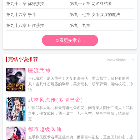
第九十四章 你好莎拉
第九十五章 两名终结者
第九十六章 争斗
第九十七章 安阳叔叔的魔法
第九十八章 压住莎拉
第九十九章
查看更多章节...
完结小说推荐
www.kkqiao.net
医流武神
一代魔君，逆天重生！为复血海深仇，重回都市，掀起血雨腥
风！当其锋芒展露的刹那，美女院长，萌呆萝莉，清纯校花，冷
艳...
武林风流传(多情皇帝)
中原武林大地北有天芳谱七朵名花，南有美人图十二美人！武林
之中，侠女成风，我一出世，无一落空。皇帝本多情，情深意
更...
都市超级医仙
左手惊天医术右手至强武功，携带百年记忆，重生回归都市，这