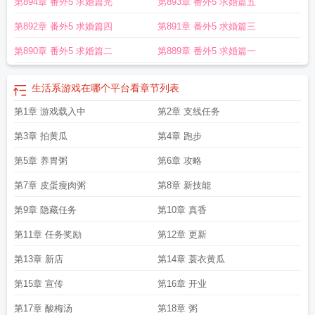
第894章 番外5 求婚篇完
第893章 番外5 求婚篇五
食的时间线
生活系游戏江枫二爷爷叫什么
吨吨吨吨吨的
生活系游戏江承德七个
儿子的情况
生活系游戏盘
生活系游戏怎么了
生活系游戏在哪个平台看
生活系
第892章 番外5 求婚篇四
第891章 番外5 求婚篇三
游戏女主角是谁
生活系游戏37封信番外
生活系游戏讲的什么
第890章 番外5 求婚篇二
第889章 番外5 求婚篇一
生活系游戏在哪个平台看
章节列表
第1章 游戏载入中
第2章 支线任务
第3章 拍黄瓜
第4章 跑步
第5章 养胃粥
第6章 攻略
第7章 皮蛋瘦肉粥
第8章 新技能
第9章 隐藏任务
第10章 真香
第11章 任务奖励
第12章 更新
第13章 新店
第14章 蓑衣黄瓜
第15章 宣传
第16章 开业
第17章 酸梅汤
第18章 粥