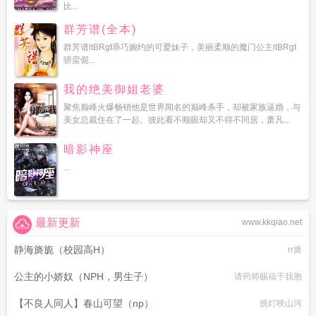
比...
群芳谱(全本)
群芳谱ltBRgt乖巧婉约的可爱妹子，美丽柔顺的魔门公主ltBRgt
骄蛮倔...
我的绝美御姐老婆
聚焦巅峰火爆畅销他是世界闻名的巅峰杀手，却被家族逼婚，与
美女总裁住在了一起。彼此看不顺眼却又不得不同居，萧凡...
暗影神座
...
最新更新
www.kkqiao.net
静海旖旎（校园高H）
rr旖
公主的小娇奴（NPH，男生子）
请药师赐福于我胞
【不良人同人】春山可望（np）
挑灯映山河