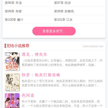
第96章 羊汤
第97章 回乡
第98章 杀猪
第99章 炒糖色
第100章 嫩汁
第101章 江永
查看更多章节...
完结小说推荐
www.kkqiao.net
遇见，傅先生
（出版名繁星告白时）父母偏心，闺蜜陷害，走投无路之下，叶
繁星嫁给了坐在轮椅上的傅先生。他会教她弹钢琴，送她...
快穿：炮灰打脸攻略
炮灰是什么？雪兰告诉你，炮灰是用来打别人脸的。凭什么炮灰
就要为男女主的感情添砖加瓦，凭什么炮灰就要任人践踏？...
色间道
穷小子楚帅，先赚了一个极品级二奶，却原来是间谍精英，然
后，一个大陆女警官凌小杰好有暗恋他，可是，穷小子还有一个