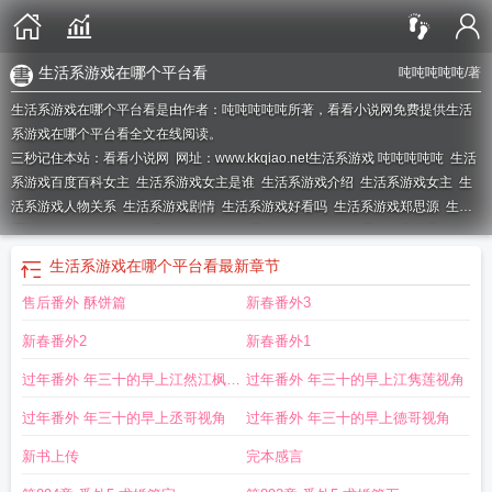
生活系游戏在哪个平台看
吨吨吨吨吨
/著
生活系游戏在哪个平台看是由作者：吨吨吨吨吨所著，看看小说网免费提供生活
系游戏在哪个平台看全文在线阅读。
三秒记住本站：看看小说网 网址：www.kkqiao.net
生活系游戏 吨吨吨吨吨
生活
系游戏百度百科女主
生活系游戏女主是谁
生活系游戏介绍
生活系游戏女主
生
活系游戏人物关系
生活系游戏剧情
生活系游戏好看吗
生活系游戏郑思源
生活
系游戏吨吨吨吨吨
生活系游戏百科
生活系游戏笔趣阁
生活系游戏是双男主
吗
生活系游戏有女主吗
生活系游戏江卫国
生活系游戏曹桂香结局
生活系游戏
生活系游戏在哪个平台看
最新章节
txt百度
生活系游戏人物介绍
生活系游戏1002无标题
生活系游戏简介
生活系游
售后番外 酥饼篇
新春番外3
戏37封信之清明粑
生活系游戏曹桂香
生活系游戏江枫
生活系游戏晋江
生活系
游戏txt精校版
生活系游戏免费阅读
生活系游戏txt八零电子书
生活系游戏TXT笔
新春番外2
新春番外1
趣阁
生活系游戏 起点
生活系游戏txt盘
生活系游戏类似
生活系游戏女主第几章
出现的
生活系游戏类似的推荐
生活系游戏txt云盘
生活系游戏txt
生活系游戏女
过年番外 年三十的早上江然江枫视
过年番外 年三十的早上江隽莲视角
主有几个
生活系游戏番外
生活系游戏名厨录
生活系游戏百度百科
生活系游戏
角
过年番外 年三十的早上丞哥视角
过年番外 年三十的早上德哥视角
漫画
生活系游戏曹桂香人物介绍
生活系游戏江枫七个爷爷
生活系游戏TXT
生
活系游戏作者
生活系游戏百度
生活系游戏全文
生活系游戏全文阅读
生活系游
新书上传
完本感言
戏TXT百度
生活系游戏类似的美食文
生活系游戏泰丰楼
生活系游戏和非正常美