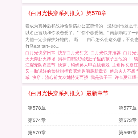
《白月光快穿系列推文》第578章
着成为真神后和战神偷偷搞办公室恋情的，没想到他这么干
以名正言顺和你谈恋爱了。” “你个恋爱脑。” 南颜嘀咕
为他一定会保护好她的。 嘶——自己怎么会这么想，不会也要长恋爱脑
竹马&ot;tart=&o...
白月光快穿日常
快穿白月光甜文
白月光快穿推荐
白月光
天天奔赴火葬场
男神们都以为我肚子里的孩子是他的！
续
江耀无防盗章节
快穿，锦鲤路人甲在线看戏
主角许长夏江
又一胎说好的禁欲指挥官呢笔趣阁最新章节
傅总夫人不想
减
快穿：渣心前女友她恃宠而骄
我是孩子王
许长夏江耀
《白月光快穿系列推文》最新章节
第578章
第577章
第574章
第573章
第570章
第569章