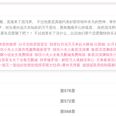
脆，直接来了混沌界。 不过他要是真能约束好那些胡作非为的堕神，掌刑
了一声，转头看向远方未知处的万千霞光，唇角翘着开心的弧度。 虽然混
了吧？！ 不过就算长了没什么，以后他们两个恋爱脑快快乐乐谈恋爱，永远都不分开！
快穿的推荐
白月光快穿甜宠文
快穿白月光天天奔赴火葬场 白西柚
白月
弦小夫人江摇舟笔趣阁最新章节
续弦小夫人春喜沈清渊
春喜沈清渊续
耀小说全文免费阅读
续弦小夫人全集无删减免费阅读
春喜沈清渊续弦小
当首富太太了全集无删减
快穿修罗场：娇软万人迷她没有心
主角春喜沈
一胎又一胎说好的禁欲指挥官呢大结局+番外无弹窗
超级提取系统制霸都
第576章
第572章
第568章