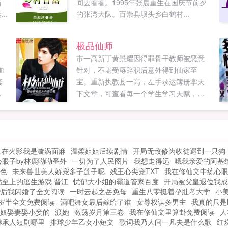
新
间去看看。1995年张晨重生在国庆节前夕
..
的张湾大队。百崇县坝头乡白鹤村...
极品仙师
市一高新丁黄景耀因得罪骨干教师被恶意
血
针对，不堪受辱辞职后意外得到仙家至
套
宝。重新执教县一高，左手录运簿册掌天
者
下文章，可查看每一个学生学习天赋，提
屈
升天赋。右手文昌大印掌考场气运，财富
.
官运。教师以教育水平和升学率为本，黄
景耀渐渐发现他的本钱雄厚的有些令人发
指，一次次撼动整个教育界，又远不止单
人在火影我是漩涡面麻
温柔姐姐后续剧情
开局无敌修为收徒遇到一只狗
一的教育界。...
眼子by林鹿呦呦番外
一切为了人民图片
我想走得远
哦我亲爱的阿基
色
未来兽世美人娇宠多子莲子呢
残王心尖宠TXT
我在修仙文中练心眼子
贴至上的逃生游戏 晋江
忧郁大小姐的霸道管家百度
开局被父皇退位我成
婚后我闪婚了全文阅读
一时云起之岳免母
重生八零挺着孕肚考大学
小
岁半全文免费阅读
酒吧舞女最后嫁给了谁
女尊权谋多男主
我真的只是
奴娶妻娶小妾的
渡她
激荡岁月第三卷
我在修仙文里算卦免费阅读
人
继承人短剧哪里
排球少年乙女小短文
歌词我乃人间一凡夫是什么歌
红