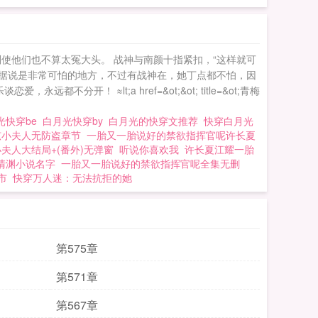
使他们也不算太冤大头。 战神与南颜十指紧扣，“这样就可
沌界据说是非常可怕的地方，不过有战神在，她丁点都不怕，因
 ≈lt;a href=&ot;&ot; title=&ot;青梅
光快穿be
白月光快穿by
白月光的快穿文推荐
快穿白月光
弦小夫人无防盗章节
一胎又一胎说好的禁欲指挥官呢许长夏
夫人大结局+(番外)无弹窗
听说你喜欢我
许长夏江耀一胎
清渊小说名字
一胎又一胎说好的禁欲指挥官呢全集无删
市
快穿万人迷：无法抗拒的她
第575章
第571章
第567章