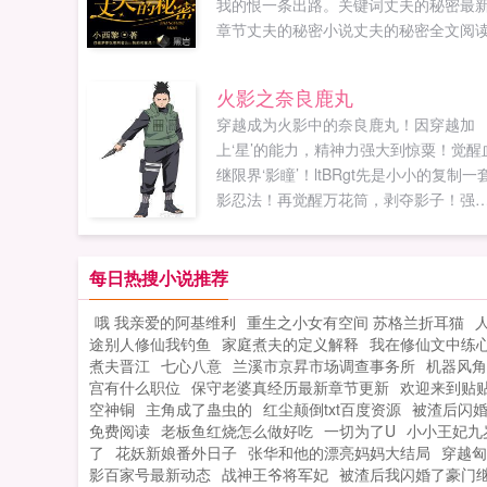
我的恨一条出路。关键词丈夫的秘密最
章节丈夫的秘密小说丈夫的秘密全文阅读.
火影之奈良鹿丸
穿越成为火影中的奈良鹿丸！因穿越加
上‘星’的能力，精神力强大到惊粟！觉醒
继限界‘影瞳’！ltBRgt先是小小的复制一
影忍法！再觉醒万花筒，剥夺影子！强
尾兽的影子一个也不放过，佐助更是憋
的挂掉！大小美女更是一个也不放过…..
每日热搜小说推荐
哦 我亲爱的阿基维利
重生之小女有空间 苏格兰折耳猫
途别人修仙我钓鱼
家庭煮夫的定义解释
我在修仙文中练心
煮夫晋江
七心八意
兰溪市京昇市场调查事务所
机器风角
宫有什么职位
保守老婆真经历最新章节更新
欢迎来到贴
空神铜
主角成了蛊虫的
红尘颠倒txt百度资源
被渣后闪
免费阅读
老板鱼红烧怎么做好吃
一切为了U
小小王妃九
了
花妖新娘番外日子
张华和他的漂亮妈妈大结局
穿越匈
影百家号最新动态
战神王爷将军妃
被渣后我闪婚了豪门